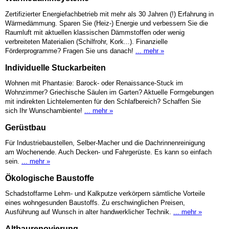
Zertifizierter Energiefachbetrieb mit mehr als 30 Jahren (!) Erfahrung in
Wärmedämmung. Sparen Sie (Heiz-) Energie und verbessern Sie die
Raumluft mit aktuellen klassischen Dämmstoffen oder wenig
verbreiteten Materialien (Schilfrohr, Kork...). Finanzielle
Förderprogramme? Fragen Sie uns danach!
... mehr »
Individuelle Stuckarbeiten
Wohnen mit Phantasie: Barock- oder Renaissance-Stuck im
Wohnzimmer? Griechische Säulen im Garten? Aktuelle Formgebungen
mit indirekten Lichtelementen für den Schlafbereich? Schaffen Sie
sich Ihr Wunschambiente!
... mehr »
Gerüstbau
Für Industriebaustellen, Selber-Macher und die Dachrinnenreinigung
am Wochenende. Auch Decken- und Fahrgerüste. Es kann so einfach
sein.
... mehr »
Ökologische Baustoffe
Schadstoffarme Lehm- und Kalkputze verkörpern sämtliche Vorteile
eines wohngesunden Baustoffs. Zu erschwinglichen Preisen,
Ausführung auf Wunsch in alter handwerklicher Technik.
... mehr »
Altbaurenovierung